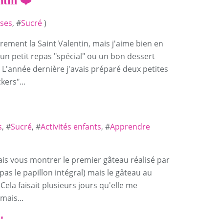
ntin ❤️
ses
, #
Sucré
)
rement la Saint Valentin, mais j'aime bien en
un petit repas "spécial" ou un bon dessert
). L'année dernière j'avais préparé deux petites
kers"...
s
, #
Sucré
, #
Activités enfants
, #
Apprendre
 vais vous montrer le premier gâteau réalisé par
as le papillon intégral) mais le gâteau au
Cela faisait plusieurs jours qu'elle me
mais...