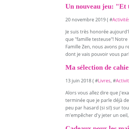
Un nouveau jeu: "Et t
20 novembre 2019 ( #
Activit
Je suis très honorée aujourd
que "famille testeuse"! Notr
Famille Zen, nous avons pu r
dont je vais pouvoir vous parl
Ma sélection de cahie
13 juin 2018 ( #
Livres
, #
Activi
Alors vous allez dire que j'ex
terminée que je parle déjà de
peu par hasard (si si!) sur to
m'empêcher d'y jeter un oeil, 
Cadeaux pour les maî