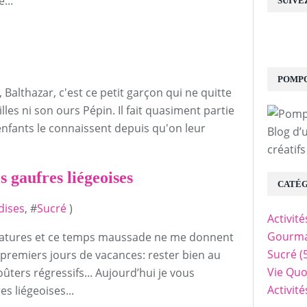
...
SUIVE
POMPO
Balthazar, c'est ce petit garçon qui ne quitte
les ni son ours Pépin. Il fait quasiment partie
 enfants le connaissent depuis qu'on leur
Blog d’
créatifs
 gaufres liégeoises
CATÉG
ises
, #
Sucré
)
Activit
Gourma
ratures et ce temps maussade ne me donnent
Sucré
(
premiers jours de vacances: rester bien au
Vie Quo
ters régressifs... Aujourd’hui je vous
Activit
s liégeoises...