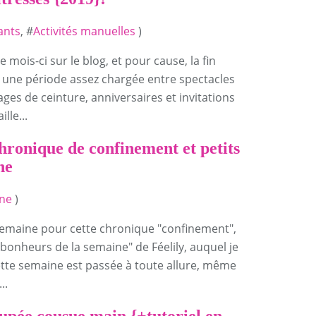
ants
, #
Activités manuelles
)
e mois-ci sur le blog, et pour cause, la fin
s une période assez chargée entre spectacles
ages de ceinture, anniversaires et invitations
lle...
hronique de confinement et petits
ne
nne
)
semaine pour cette chronique "confinement",
 bonheurs de la semaine" de Féelily, auquel je
Cette semaine est passée à toute allure, même
..
upée cousue main {+tutoriel en