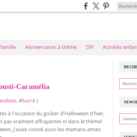
 famille
Anniversaires à thème
DIY
Activités enfan
RECH
ousti-Caramélia
ndises
, #
Sucré
)
NEWS
ettes à l'occasion du goûter d'Halloween d'hier,
ont pas vraiment effrayantes ni dans le thème!
ween, j'avais convié aussi les mamans-amies