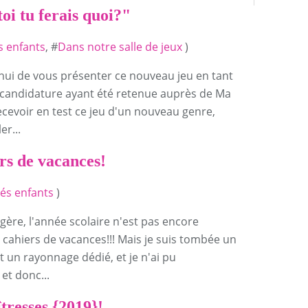
oi tu ferais quoi?"
és enfants
, #
Dans notre salle de jeux
)
'hui de vous présenter ce nouveau jeu en tant
e candidature ayant été retenue auprès de Ma
ecevoir en test ce jeu d'un nouveau genre,
er...
rs de vacances!
tés enfants
)
agère, l'année scolaire n'est pas encore
 cahiers de vacances!!! Mais je suis tombée un
ut un rayonnage dédié, et je n'ai pu
et donc...
tresses {2019}!