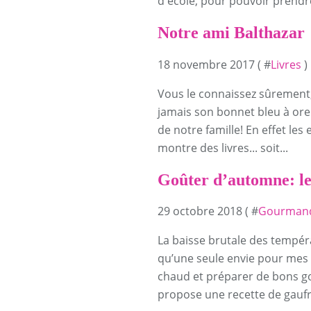
d'école, pour pouvoir prendre
Notre ami Balthazar
18 novembre 2017 ( #
Livres
)
Vous le connaissez sûrement, 
jamais son bonnet bleu à oreil
de notre famille! En effet les
montre des livres... soit...
Goûter d’automne: les
29 octobre 2018 ( #
Gourmand
La baisse brutale des tempé
qu’une seule envie pour mes 
chaud et préparer de bons goû
propose une recette de gaufre