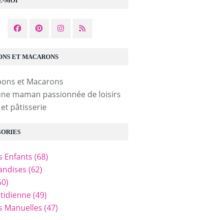
Z-MOI
NS ET MACARONS
une maman passionnée de loisirs
 et pâtisserie
ORIES
és Enfants
(68)
ndises
(62)
50)
tidienne
(49)
és Manuelles
(47)