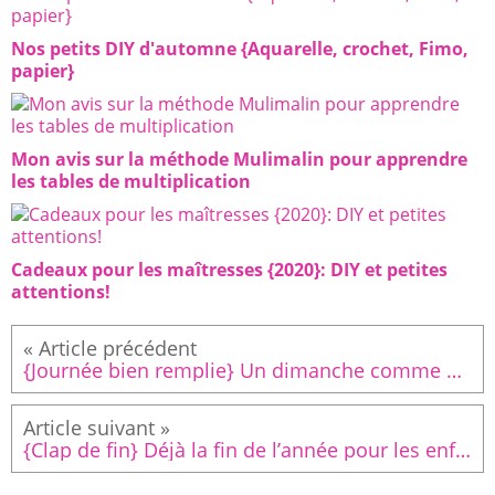
Nos petits DIY d'automne {Aquarelle, crochet, Fimo,
papier}
Mon avis sur la méthode Mulimalin pour apprendre
les tables de multiplication
Cadeaux pour les maîtresses {2020}: DIY et petites
attentions!
{Journée bien remplie} Un dimanche comme on les aime! L’impression de vivre plusieurs journées en une seule! Matinée anniversaire d’une copine de Ninette à dos d’âne, suivie d’une journée avec cousins et amis à la maison, avec un goûter gourmand comme je les aime (j’ai assouvi ma folle envie du moment d’une tarte abricot amandine pistache), et qui s’est finalement prolongé par une soirée pizza improvisée (la pâte lève vite à cette température 🌡!) . #dimanchedete #promenadeadosdanes #ledimanchetoutestpermis #profiterjusquaubout #pomponsetmacarons
{Clap de fin} Déjà la fin de l’année pour les enfants... ici aussi ils ont préparé des petits cadeaux pour leurs maîtresses! Les détails sont sur le blog 😉 #cadeaumaitresse #bientotlesvacances #findanneescolaire #cadeauxfaitmain #activitemanuelleenfant #pomponsetmacarons