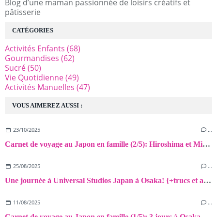
Blog d’une maman passionnée de loisirs créatifs et
pâtisserie
CATÉGORIES
Activités Enfants
(68)
Gourmandises
(62)
Sucré
(50)
Vie Quotidienne
(49)
Activités Manuelles
(47)
VOUS AIMEREZ AUSSI :
23/10/2025
…
Carnet de voyage au Japon en famille (2/5): Hiroshima et Miyajima
25/08/2025
…
Une journée à Universal Studios Japan à Osaka! {+trucs et astuces}
11/08/2025
…
Carnet de voyage au Japon en famille (1/5): 3 jours à Osaka