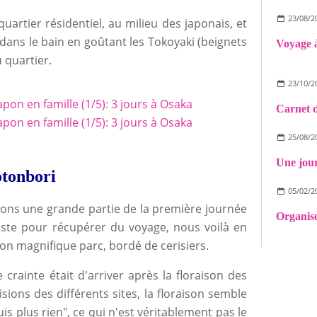
23/08/2
artier résidentiel, au milieu des japonais, et
ns le bain en goûtant les Tokoyaki (beignets
 quartier.
23/10/2
25/08/2
otonbori
05/02/2
vions une grande partie de la première journée
este pour récupérer du voyage, nous voilà en
on magnifique parc, bordé de cerisiers.
 crainte était d'arriver après la floraison des
visions des différents sites, la floraison semble
s plus rien", ce qui n'est véritablement pas le