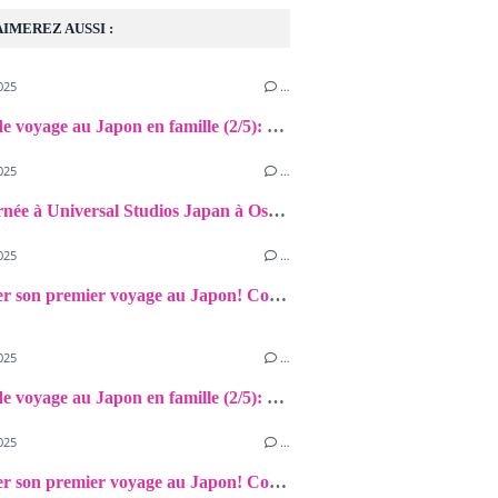
AIMEREZ AUSSI :
025
…
Carnet de voyage au Japon en famille (2/5): Hiroshima et Miyajima
025
…
Une journée à Universal Studios Japan à Osaka! {+trucs et astuces}
025
…
Organiser son premier voyage au Japon! Comment s’y prendre? Rétro-planning de mes préparatifs, trucs et astuces!
025
…
Carnet de voyage au Japon en famille (2/5): Hiroshima et Miyajima
025
…
Organiser son premier voyage au Japon! Comment s’y prendre? Rétro-planning de mes préparatifs, trucs et astuces!