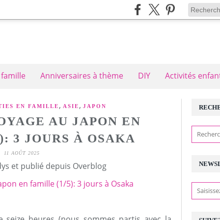
 famille
Anniversaires à thème
DIY
Activités enfan
,
,
IES EN FAMILLE
ASIE
JAPON
RECH
OYAGE AU JAPON EN
): 3 JOURS À OSAKA
11 AOÛT 2025
NEWS
ys et publié depuis Overblog
e seize heures (nous sommes partis avec la