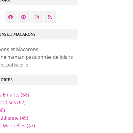
Z-MOI
NS ET MACARONS
une maman passionnée de loisirs
 et pâtisserie
ORIES
és Enfants
(68)
ndises
(62)
50)
tidienne
(49)
és Manuelles
(47)