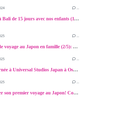
024
…
Voyage à Bali de 15 jours avec nos enfants (11 et 9 ans): Nusa Lembongan
025
…
Carnet de voyage au Japon en famille (2/5): Hiroshima et Miyajima
025
…
Une journée à Universal Studios Japan à Osaka! {+trucs et astuces}
025
…
Organiser son premier voyage au Japon! Comment s’y prendre? Rétro-planning de mes préparatifs, trucs et astuces!