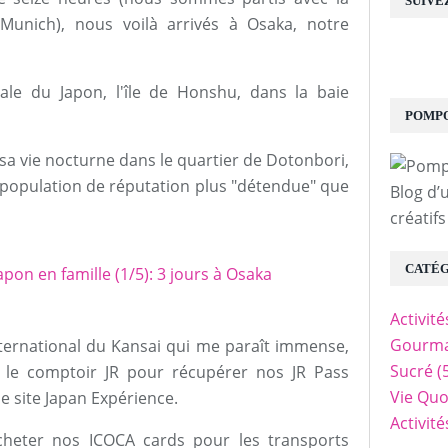
SUIVE
Munich), nous voilà arrivés à Osaka, notre
ipale du Japon, l'île de Honshu, dans la baie
POMPO
sa vie nocturne dans le quartier de Dotonbori,
a population de réputation plus "détendue" que
Blog d’
créatifs
CATÉG
Activit
Gourma
nternational du Kansai qui me paraît immense,
Sucré
(
le comptoir JR pour récupérer nos JR Pass
Vie Quo
e site Japan Expérience.
Activit
cheter nos ICOCA cards pour les transports