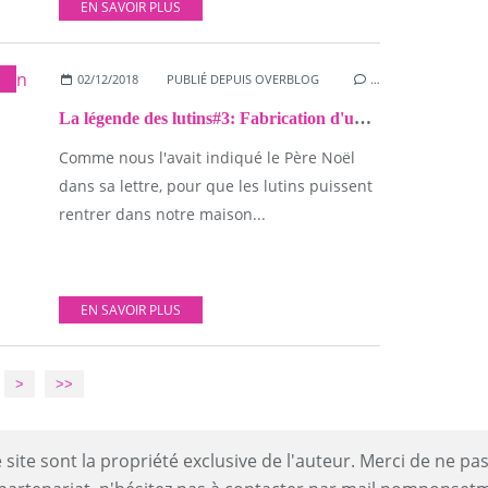
EN SAVOIR PLUS
,
ACTIVITÉS MANUELLES
02/12/2018
,
NOËL
PUBLIÉ DEPUIS OVERBLOG
…
La légende des lutins#3: Fabrication d'une Porte Magique pour lutins
Comme nous l'avait indiqué le Père Noël
dans sa lettre, pour que les lutins puissent
rentrer dans notre maison...
EN SAVOIR PLUS
>
>>
site sont la propriété exclusive de l'auteur. Merci de ne pas