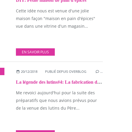
DIY: Petite maison de pain d'épices
Cette idée nous est venue d'une jolie
maison façon "maison en pain d'épices"
vue dans une vitrine d'un magasin...
EN SAVOIR PLUS
,
NOËL
20/12/2018
PUBLIÉ DEPUIS OVERBLOG
…
La légende des lutins#4: La fabrication du lit des lutins
Me revoici aujourd'hui pour la suite des
préparatifs que nous avions prévus pour
de la venue des lutins du Père...