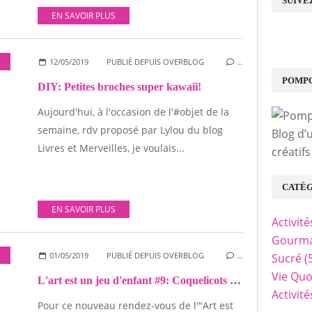
SUIVE
EN SAVOIR PLUS
12/05/2019
PUBLIÉ DEPUIS OVERBLOG
…
POMPO
DIY: Petites broches super kawaii!
Aujourd'hui, à l'occasion de l'#objet de la
semaine, rdv proposé par Lylou du blog
Blog d’
Livres et Merveilles, je voulais...
créatifs
CATÉG
EN SAVOIR PLUS
Activit
Gourma
01/05/2019
PUBLIÉ DEPUIS OVERBLOG
…
Sucré
(
Vie Quo
L'art est un jeu d'enfant #9: Coquelicots sur toile
Activit
Pour ce nouveau rendez-vous de l'"Art est