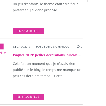
un jeu d'enfant", le thème était "Ma fleur
préférée". J'ai donc proposé...
EN SAVOIR PLUS
VIE QUOTIDIENNE
27/04/2019
,
SUCRÉ
,
PUBLIÉ DEPUIS OVERBLOG
DIVERS
,
ACTIVITÉS MANUELLES
…
Pâques 2019: petites décorations, bricolages et gourmandises {+Recette d'une tarte tout chocolat!}!
Cela fait un moment que je n'avais rien
publié sur le blog, le temps me manque un
peu ces derniers temps... Cette...
EN SAVOIR PLUS