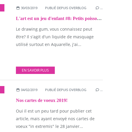
30/03/2019
PUBLIÉ DEPUIS OVERBLOG
…
L'art est un jeu d'enfant #8: Petits poissons d'avril peints avec du drawing gum!
Le drawing gum, vous connaissez peut
être? Il s'agit d'un liquide de masquage
utilisé surtout en Aquarelle, j'ai...
EN SAVOIR PLUS
,
NOËL
04/02/2019
PUBLIÉ DEPUIS OVERBLOG
…
Nos cartes de voeux 2019!
Oui il est un peu tard pour publier cet
article, mais ayant envoyé nos cartes de
voeux "in extremis" le 28 janvier...