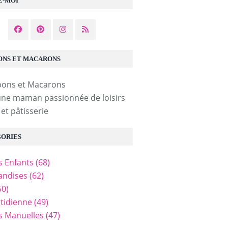
Z-MOI
NS ET MACARONS
une maman passionnée de loisirs
 et pâtisserie
ORIES
és Enfants
(68)
ndises
(62)
50)
tidienne
(49)
és Manuelles
(47)