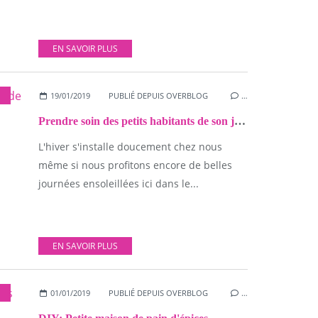
EN SAVOIR PLUS
,
ACTIVITÉS MANUELLES
19/01/2019
,
DIVERS
PUBLIÉ DEPUIS OVERBLOG
…
Prendre soin des petits habitants de son jardin
L'hiver s'installe doucement chez nous
même si nous profitons encore de belles
journées ensoleillées ici dans le...
EN SAVOIR PLUS
,
NOËL
01/01/2019
PUBLIÉ DEPUIS OVERBLOG
…