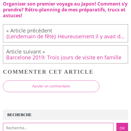
Organiser son premier voyage au Japon! Comment s’y
prendre? Rétro-planning de mes préparatifs, trucs et
astuces!
{Lendemain de fête} Heureusement il y avait des restes et c’est encore meilleur😋! Tarte amande-pistache-fraise d’après la recette d’@olivia.haim, un petit délice! . #mamanpatisse #fetedesmeres2019 #tarteauxfraises #oliviapatisse #goutermaison #pomponsetmacarons
Barcelone 2019: Trois jours de visite en famille
COMMENTER CET ARTICLE
Ajouter un commentaire
RECHERCHE