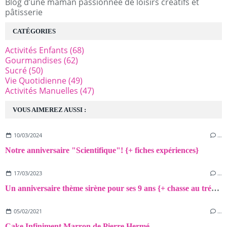
Blog d’une maman passionnée de loisirs créatifs et
pâtisserie
CATÉGORIES
Activités Enfants
(68)
Gourmandises
(62)
Sucré
(50)
Vie Quotidienne
(49)
Activités Manuelles
(47)
VOUS AIMEREZ AUSSI :
10/03/2024
…
Notre anniversaire "Scientifique"! {+ fiches expériences}
17/03/2023
…
Un anniversaire thème sirène pour ses 9 ans {+ chasse au trésor!}
05/02/2021
…
Cake Infiniment Marron de Pierre Hermé