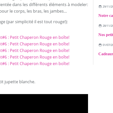
rientée dans les différents éléments à modeler:
29/11/2
our le corps, les bras, les jambes...
Notre ca
e (par simplicité il est tout rouge!):
28/11/2
01/07/2
it jupette blanche.