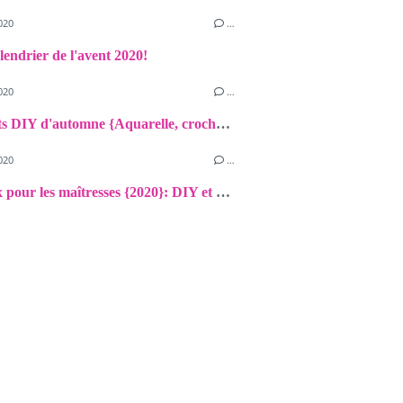
020
…
lendrier de l'avent 2020!
020
…
Nos petits DIY d'automne {Aquarelle, crochet, Fimo, papier}
020
…
Cadeaux pour les maîtresses {2020}: DIY et petites attentions!