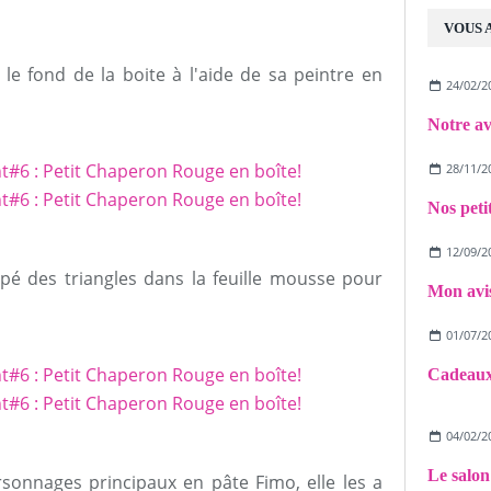
VOUS 
e fond de la boite à l'aide de sa peintre en
24/02/2
28/11/2
12/09/2
upé des triangles dans la feuille mousse pour
01/07/2
04/02/2
ersonnages principaux en pâte Fimo, elle les a