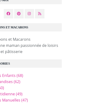
Z-MOI
NS ET MACARONS
une maman passionnée de loisirs
 et pâtisserie
ORIES
és Enfants
(68)
ndises
(62)
50)
tidienne
(49)
és Manuelles
(47)