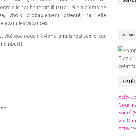
SUIVE
onte elle souhaiterait illustrer, elle a d'emblée
e, choix probablement orienté, car elle
ste avant les vacances!
ctivité que nous n'avions jamais réalisée, créer
POMPO
camembert!
Blog d’
créatifs
CATÉG
Activit
Gourma
ire
Sucré
(
Vie Quo
Activit