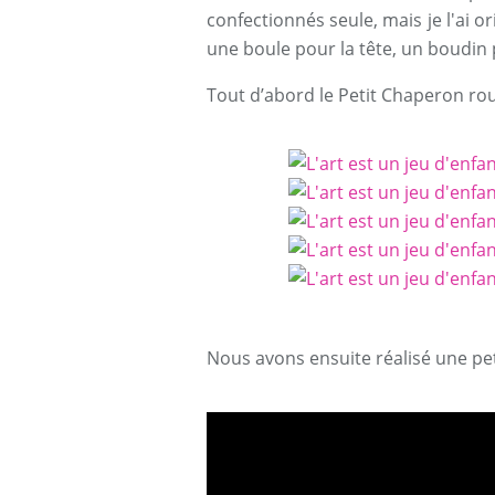
confectionnés seule, mais je l'ai o
une boule pour la tête, un boudin p
Tout d’abord le Petit Chaperon roug
Nous avons ensuite réalisé une pet