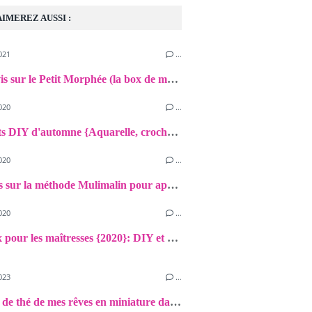
AIMEREZ AUSSI :
021
…
Notre avis sur le Petit Morphée (la box de méditation non connectée pour les enfants)!
020
…
Nos petits DIY d'automne {Aquarelle, crochet, Fimo, papier}
020
…
Mon avis sur la méthode Mulimalin pour apprendre les tables de multiplication
020
…
Cadeaux pour les maîtresses {2020}: DIY et petites attentions!
023
…
Le salon de thé de mes rêves en miniature dans une valisette!