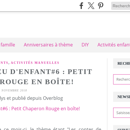
 famille
Anniversaires à thème
DIY
Activités enfan
,
ANTS
ACTIVITÉS MANUELLES
RECH
EU D'ENFANT#6 : PETIT
ROUGE EN BOÎTE!
2 NOVEMBRE 2018
NEWS
ys et publié depuis Overblog
 ce mois-ci, le thème étant "Les contes de