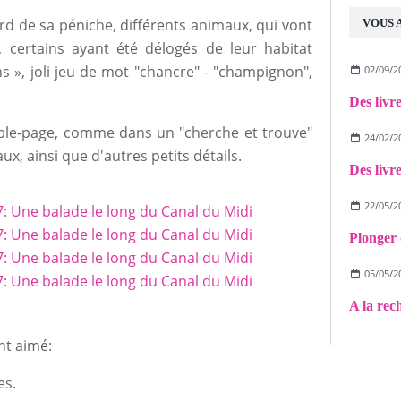
ord de sa péniche, différents animaux, qui vont
VOUS 
, certains ayant été délogés de leur habitat
s », joli jeu de mot "chancre" - "champignon",
02/09/2
ble-page, comme dans un "cherche et trouve"
24/02/2
x, ainsi que d'autres petits détails.
22/05/2
Plonger 
05/05/2
A la rech
nt aimé:
es.