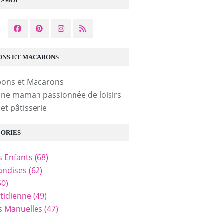
Z-MOI
NS ET MACARONS
une maman passionnée de loisirs
 et pâtisserie
ORIES
és Enfants
(68)
ndises
(62)
50)
tidienne
(49)
és Manuelles
(47)