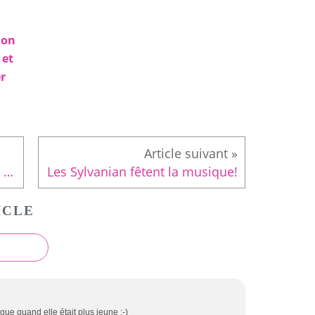
ion
 et
er
Autour des abeilles! {+tutoriel Pâte Fimo}
Les Sylvanian fêtent la musique!
ICLE
gue quand elle était plus jeune :-)