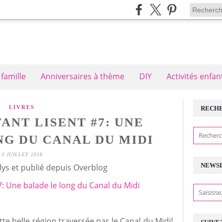
 famille
Anniversaires à thème
DIY
Activités enfan
LIVRES
RECH
ANT LISENT #7: UNE
NG DU CANAL DU MIDI
3 JUILLET 2018
NEWS
ys et publié depuis Overblog
te belle région traversée par le Canal du Midi!