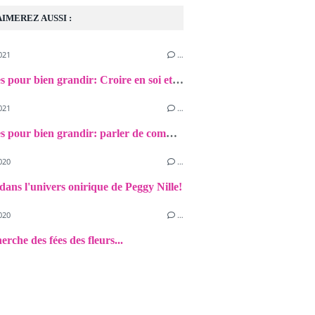
AIMEREZ AUSSI :
021
…
Des livres pour bien grandir: Croire en soi et en ses rêves et savoir confier les secrets trop lourds à porter
021
…
Des livres pour bien grandir: parler de communication bienveillante et savoir cultiver son jardin intérieur...
020
…
dans l'univers onirique de Peggy Nille!
020
…
erche des fées des fleurs...