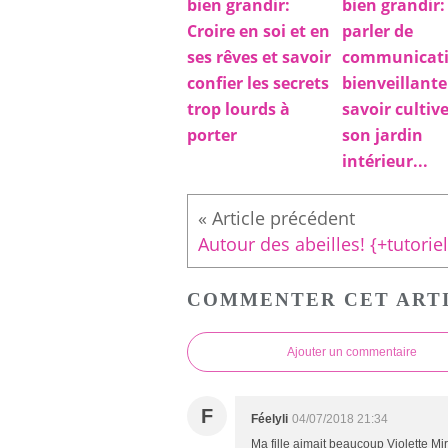
bien grandir:
bien grandir:
Croire en soi et en
parler de
ses rêves et savoir
communicat
confier les secrets
bienveillante
trop lourds à
savoir cultiv
porter
son jardin
intérieur...
COMMENTER CET ART
Ajouter un commentaire
F
Féelyli
04/07/2018 21:34
Ma fille aimait beaucoup Violette Mir