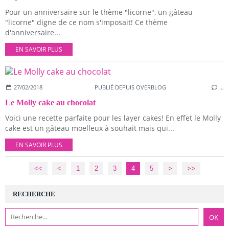
Pour un anniversaire sur le thème "licorne", un gâteau
"licorne" digne de ce nom s'imposait! Ce thème
d'anniversaire...
EN SAVOIR PLUS
27/02/2018
PUBLIÉ DEPUIS OVERBLOG
…
Le Molly cake au chocolat
Voici une recette parfaite pour les layer cakes! En effet le Molly
cake est un gâteau moelleux à souhait mais qui...
EN SAVOIR PLUS
<<
<
1
2
3
4
5
>
>>
RECHERCHE