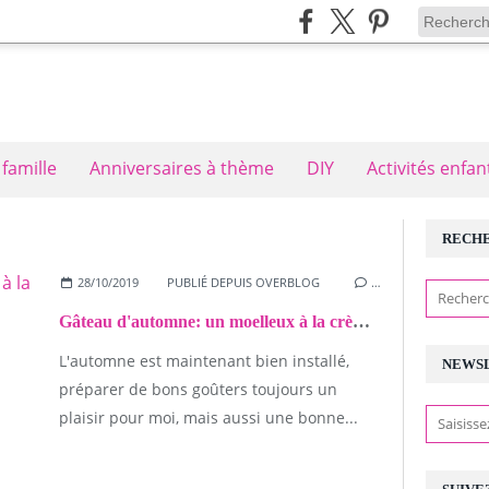
 famille
Anniversaires à thème
DIY
Activités enfan
RECH
28/10/2019
PUBLIÉ DEPUIS OVERBLOG
…
Gâteau d'automne: un moelleux à la crème de marrons
L'automne est maintenant bien installé,
NEWS
préparer de bons goûters toujours un
plaisir pour moi, mais aussi une bonne...