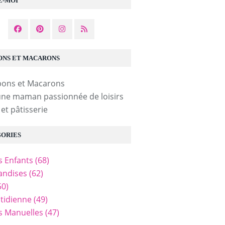
Z-MOI
NS ET MACARONS
une maman passionnée de loisirs
 et pâtisserie
ORIES
és Enfants
(68)
ndises
(62)
50)
tidienne
(49)
és Manuelles
(47)