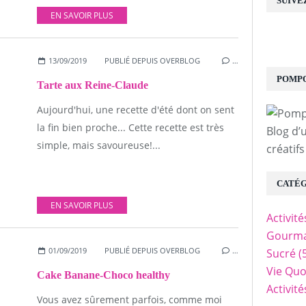
SUIVE
EN SAVOIR PLUS
13/09/2019
PUBLIÉ DEPUIS OVERBLOG
…
POMPO
Tarte aux Reine-Claude
Aujourd'hui, une recette d'été dont on sent
la fin bien proche... Cette recette est très
Blog d’
simple, mais savoureuse!...
créatifs
CATÉG
EN SAVOIR PLUS
Activit
Gourma
01/09/2019
PUBLIÉ DEPUIS OVERBLOG
…
Sucré
(
Vie Quo
Cake Banane-Choco healthy
Activit
Vous avez sûrement parfois, comme moi