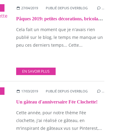
VIE QUOTIDIENNE
27/04/2019
,
SUCRÉ
,
PUBLIÉ DEPUIS OVERBLOG
DIVERS
,
ACTIVITÉS MANUELLES
…
Pâques 2019: petites décorations, bricolages et gourmandises {+Recette d'une tarte tout chocolat!}!
Cela fait un moment que je n'avais rien
publié sur le blog, le temps me manque un
peu ces derniers temps... Cette...
EN SAVOIR PLUS
17/03/2019
PUBLIÉ DEPUIS OVERBLOG
…
Un gâteau d'anniversaire Fée Clochette!
Cette année, pour notre thème Fée
clochette, j'ai réalisé ce gâteau, en
m'inspirant de gâteaux vus sur Pinterest,...