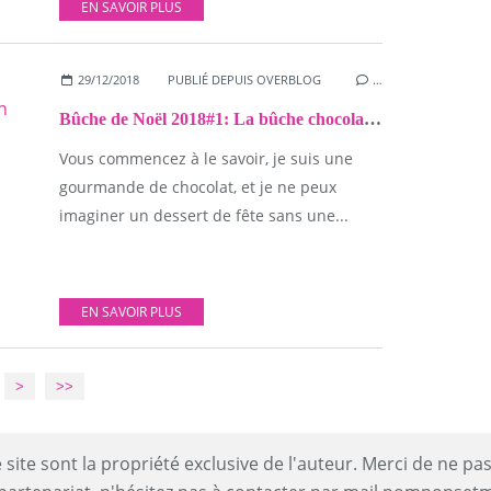
EN SAVOIR PLUS
29/12/2018
PUBLIÉ DEPUIS OVERBLOG
…
Bûche de Noël 2018#1: La bûche chocolat noir-Dulcey-Noix de Pécan
Vous commencez à le savoir, je suis une
gourmande de chocolat, et je ne peux
imaginer un dessert de fête sans une...
EN SAVOIR PLUS
>
>>
site sont la propriété exclusive de l'auteur. Merci de ne pas