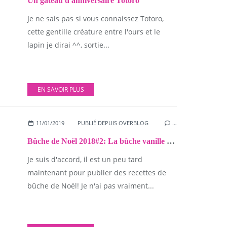
Un gâteau d'anniversaire Totoro
Je ne sais pas si vous connaissez Totoro,
cette gentille créature entre l'ours et le
lapin je dirai ^^, sortie...
EN SAVOIR PLUS
11/01/2019
PUBLIÉ DEPUIS OVERBLOG
…
Bûche de Noël 2018#2: La bûche vanille - framboise!
Je suis d'accord, il est un peu tard
maintenant pour publier des recettes de
bûche de Noël! Je n'ai pas vraiment...