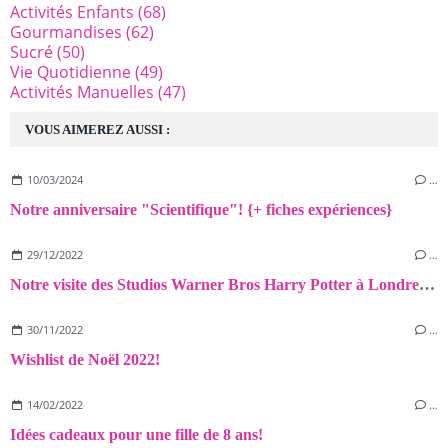
Activités Enfants
(68)
Gourmandises
(62)
Sucré
(50)
Vie Quotidienne
(49)
Activités Manuelles
(47)
VOUS AIMEREZ AUSSI :
10/03/2024
…
Notre anniversaire "Scientifique"! {+ fiches expériences}
29/12/2022
…
Notre visite des Studios Warner Bros Harry Potter à Londres! {Avis+Astuces}
30/11/2022
…
Wishlist de Noël 2022!
14/02/2022
…
Idées cadeaux pour une fille de 8 ans!