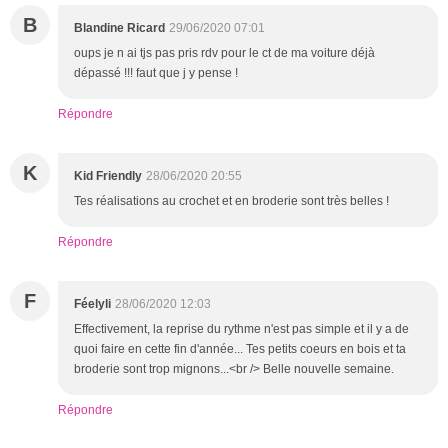
B
Blandine Ricard
29/06/2020 07:01
oups je n ai tjs pas pris rdv pour le ct de ma voiture déjà
dépassé !!! faut que j y pense !
Répondre
K
Kid Friendly
28/06/2020 20:55
Tes réalisations au crochet et en broderie sont très belles !
Répondre
F
Féelyli
28/06/2020 12:03
Effectivement, la reprise du rythme n'est pas simple et il y a de
quoi faire en cette fin d'année... Tes petits coeurs en bois et ta
broderie sont trop mignons...<br /> Belle nouvelle semaine.
Répondre