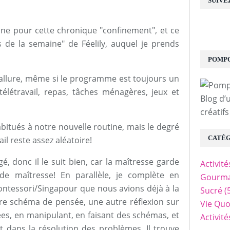
SUIVE
ine pour cette chronique "confinement", et ce
 de la semaine" de Féelily, auquel je prends
POMPO
 allure, même si le programme est toujours un
létravail, repas, tâches ménagères, jeux et
Blog d’
créatifs
bitués à notre nouvelle routine, mais le degré
CATÉG
il reste assez aléatoire!
gé, donc il le suit bien, car la maîtresse garde
Activit
e maîtresse! En parallèle, je complète en
Gourma
tessori/Singapour que nous avions déjà à la
Sucré
(
tre schéma de pensée, une autre réflexion sur
Vie Quo
es, en manipulant, en faisant des schémas, et
Activit
t dans la résolution des problèmes. Il trouve