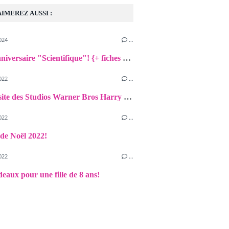
AIMEREZ AUSSI :
024
…
Notre anniversaire "Scientifique"! {+ fiches expériences}
022
…
Notre visite des Studios Warner Bros Harry Potter à Londres! {Avis+Astuces}
022
…
 de Noël 2022!
022
…
deaux pour une fille de 8 ans!