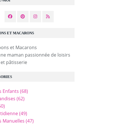
Z-MOI
NS ET MACARONS
une maman passionnée de loisirs
 et pâtisserie
ORIES
és Enfants
(68)
ndises
(62)
50)
tidienne
(49)
és Manuelles
(47)