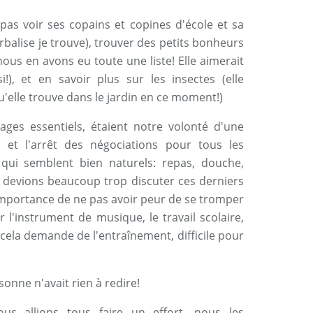
e pas voir ses copains et copines d'école et sa
verbalise je trouve), trouver des petits bonheurs
ous en avons eu toute une liste! Elle aimerait
i!), et en savoir plus sur les insectes (elle
'elle trouve dans le jardin en ce moment!)
ges essentiels, étaient notre volonté d'une
 et l'arrêt des négociations pour tous les
qui semblent bien naturels: repas, douche,
 devions beaucoup trop discuter ces derniers
l'importance de ne pas avoir peur de se tromper
r l'instrument de musique, le travail scolaire,
i cela demande de l'entraînement, difficile pour
onne n'avait rien à redire!
us allions tous faire un effort, nous les